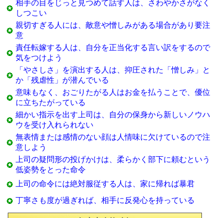
相手の目をじっと見つめて話す人は、さわやかさがなく
しつこい
親切すぎる人には、敵意や憎しみがある場合があり要注
意
責任転嫁する人は、自分を正当化する言い訳をするので
気をつけよう
「やさしさ」を演出する人は、抑圧された「憎しみ」と
か「残虐性」が潜んでいる
意味もなく、おごりたがる人はお金を払うことで、優位
に立ちたがっている
細かい指示を出す上司は、自分の保身から新しいノウハ
ウを受け入れられない
無表情または感情のない顔は人情味に欠けているので注
意しよう
上司の疑問形の投げかけは、柔らかく部下に頼むという
低姿勢をとった命令
上司の命令には絶対服従する人は、家に帰れば暴君
丁寧さも度が過ぎれば、相手に反発心を持っている